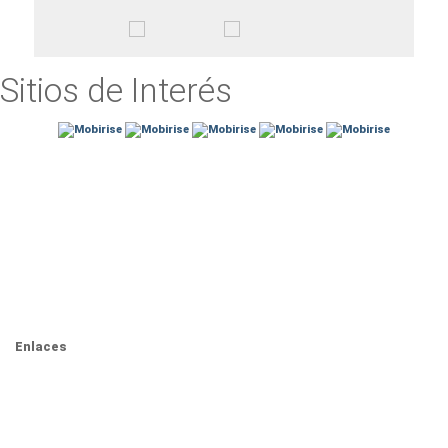
Sitios de Interés
Dirección
Calzada Dr. Víctor Bravo Ahuja Num. 561, Col. Predio el Paraíso,
C.P. 68350, San Juan Bautista Tuxtepec,Oaxaca
Contacto
Email: cyd_tuxtepec@tecnm.mx
Teléfono: 287 8751880 Ext. 114
Enlaces
Portal de Obligaciones de Transparencia
INAI
Buzón de Sugerencias