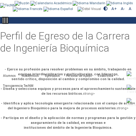
A+
A-
A
​
​
​
Perfil de Egreso de la Carrera
de Ingeniería Bioquímica
- Ejerce su profesión para resolver problemas en su ámbito, trabajando en
equipos interdisciplinarios y multiculturales, con liderazgo,
Alumnos
Académicos
Egresados
Personal de Apoyo
Estadística
sentido crítico, disposición al cambio y compromiso con la calidad.
Transparencia TecNM
- Diseña y selecciona equipos y procesos para el aprovechamiento sustentable
de los recursos bióticos.
strong>
- Identifica y aplica tecnología emergente relacionada con el campo de acción
del Ingeniero Bioquímico para la mejora de procesos existentes.
strong>
- Participa en el diseño y la aplicación de normas y programas para la gestión y
aseguramiento de la calidad, en empresas e
instituciones del ámbito de la Ingeniería Bioquímica.